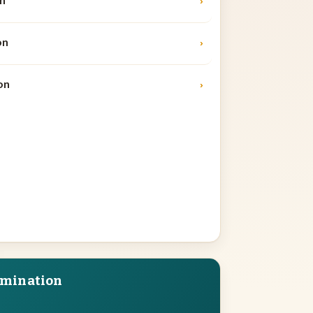
on
›
on
›
on
›
amination