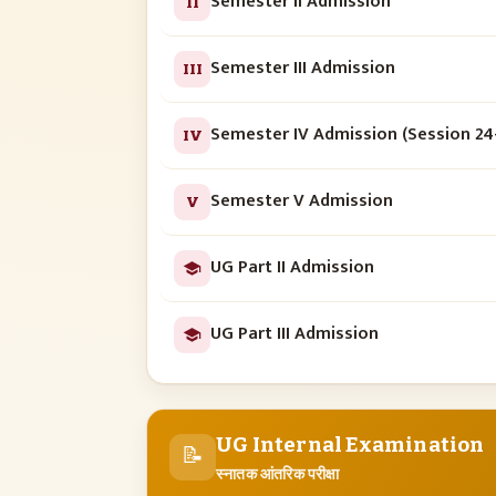
Semester II Admission
II
Semester III Admission
III
Semester IV Admission (Session 24
IV
Semester V Admission
V
UG Part II Admission
UG Part III Admission
UG Internal Examination
📝
स्नातक आंतरिक परीक्षा