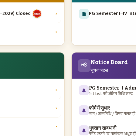
5–2029) Closed
›
PG Semester I–IV In
NEW
›
Notice Board
📢
सूचना पटल
PG Semester-I Adm
›
1st List की अंतिम तिथि जल्द
›
फॉर्म में सुधार
नाम / जन्मतिथि / विषय गलत हो तो
›
भुगतान सावधानी
पेमेंट कटने पर नामांकन अधूरा 